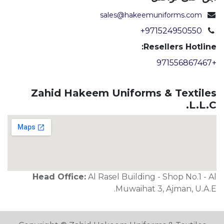
sales@hakeemuniforms.com
+971524950550
Resellers Hotline:
+971556867467
Zahid Hakeem Uniforms & Textiles
L.L.C.
Head Office:
Al Rasel Building - Shop No.1 - Al
Muwaihat 3, Ajman, U.A.E.